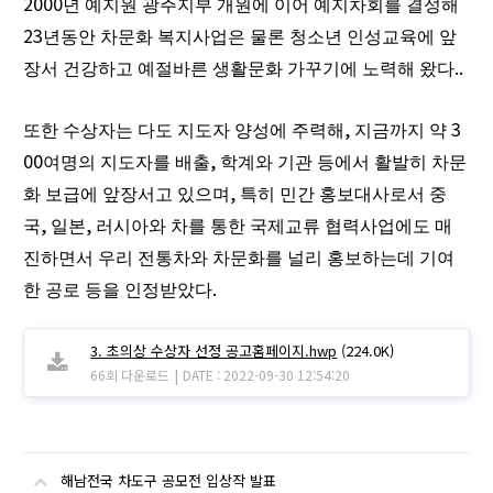
2000
년 예지원 광주지부 개원에 이어 예지차회를 결성해
23
년동안 차문화 복지사업은 물론 청소년 인성교육에 앞
..
장서 건강하고 예절바른 생활문화 가꾸기에 노력해 왔다
,
3
또한 수상자는 다도 지도자 양성에 주력해
지금까지 약
00
,
여명의 지도자를 배출
학계와 기관 등에서 활발히 차문
,
화 보급에 앞장서고 있으며
특히 민간 홍보대사로서 중
,
,
국
일본
러시아와 차를 통한 국제교류 협력사업에도 매
진하면서 우리 전통차와 차문화를 널리 홍보하는데 기여
.
한 공로 등을 인정받았다
3. 초의상 수상자 선정 공고홈페이지.hwp
(224.0K)
|
66회 다운로드
DATE : 2022-09-30 12:54:20
해남전국 차도구 공모전 입상작 발표