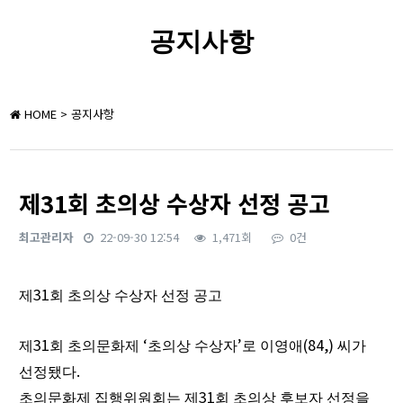
공지사항
HOME
> 공지사항
​제31회 초의상 수상자 선정 공고
최고관리자
22-09-30 12:54
1,471회
0건
본문
31
제
회 초의상 수상자 선정 공고
31
‘
’
(84,)
제
회 초의문화제
초의상 수상자
로 이영애
씨가
.
선정됐다
31
초의문화제 집행위원회는 제
회 초의상 후보자 선정을