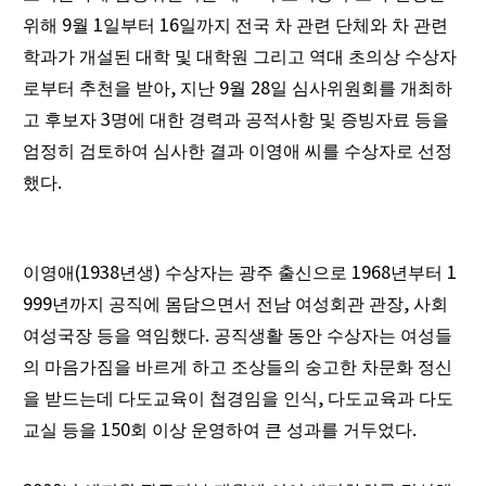
9
1
16
위해
월
일부터
일까지 전국 차 관련 단체와 차 관련
학과가 개설된 대학 및 대학원 그리고 역대 초의상 수상자
,
9
28
로부터 추천을 받아
지난
월
일 심사위원회를 개최하
3
고 후보자
명에 대한 경력과 공적사항 및 증빙자료 등을
엄정히 검토하여 심사한 결과 이영애 씨를 수상자로 선정
.
했다
(1938
)
1968
1
이영애
년생
수상자는 광주 출신으로
년부터
999
,
년까지 공직에 몸담으면서 전남 여성회관 관장
사회
.
여성국장 등을 역임했다
공직생활 동안 수상자는 여성들
의 마음가짐을 바르게 하고 조상들의 숭고한 차문화 정신
,
을 받드는데 다도교육이 첩경임을 인식
다도교육과 다도
150
.
교실 등을
회 이상 운영하여 큰 성과를 거두었다