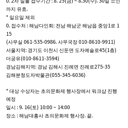
0. 2
: 8. 25(
) ~ 8.30(
). 30
차 실물 접수기간
금
수
일 소인
.
까지 유효
*
일요일 제외
0.
:
:
1
1
접수처
해남다인회
전남 해남군 해남읍 중앙
로
15
(
061-535-0986.
010-8610-9911)
사무실
사무국장
:
45(1
)
서울지역
경기도 이천시 신둔면 도자예술로
층
(010-8611-3594)
더공유
:
275-35
경남김해지역
경남 김해시 진례면 진례로
(055-345-6036)
김해분청도자박물관
*
대상 수상자는 초의문화제 행사장에서 워크샵 진행
예정
: 9. 16(
) 10:00 ~ 14:00
일시
토
:
.
.
장소
해남대흥사 초의문화제 행사장
끝